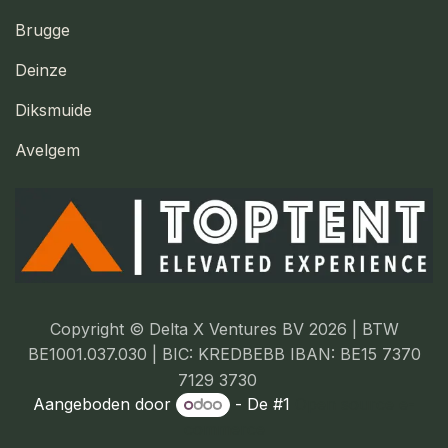
Brugge
Deinze
Diksmuide
Avelgem
Copyright © Delta X Ventures BV 2026 | BTW
BE1001.037.030 | BIC: KREDBEBB IBAN: BE15 7370
7129 3730
Aangeboden door
- De #1
Open source e-
commerce