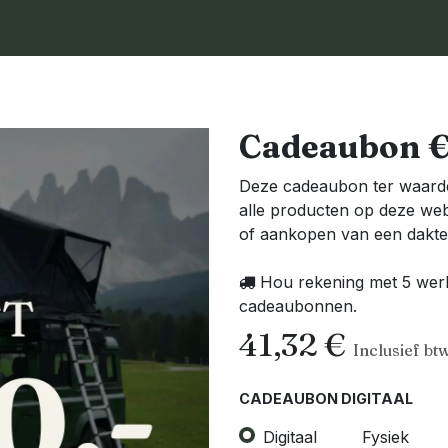
KOPEN
HUREN
GIFT CARD
BESTEMMINGEN
Cadeaubon 
Deze cadeaubon ter waar
alle producten op deze web
of aankopen van een dakten
Hou rekening met 5 werk
cadeaubonnen.
41,32
€
Inclusief bt
CADEAUBON DIGITAAL
Digitaal
Fysiek