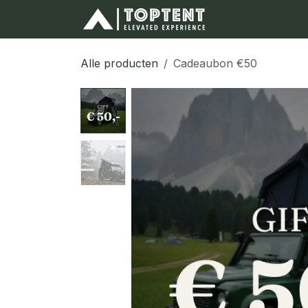
Overslaan naar inhoud
Alle producten
Cadeaubon €50